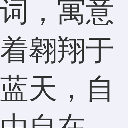
词，寓意
着翱翔于
蓝天，自
由自在。