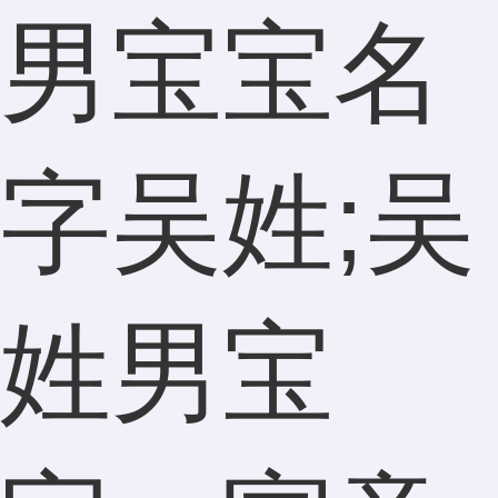
男宝宝名
字吴姓;吴
姓男宝