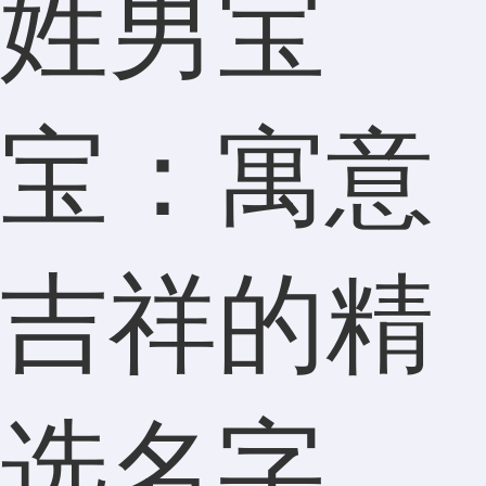
姓男宝
宝：寓意
吉祥的精
选名字