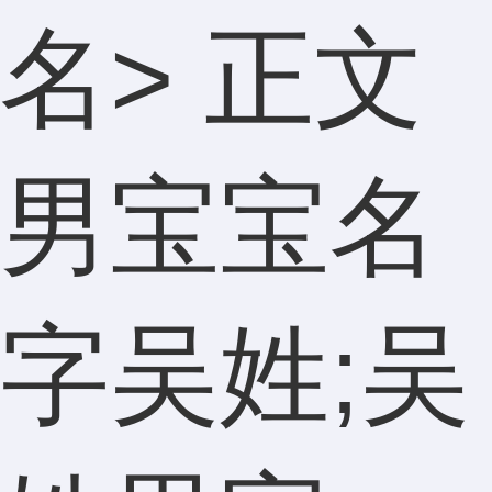
名
> 正文
男宝宝名
字吴姓;吴