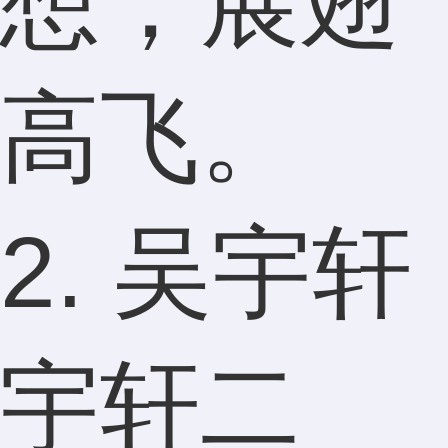
想，展翅
高飞。
2. 吴宇轩
宇轩二