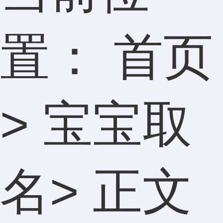
置：
首页
>
宝宝取
名
> 正文