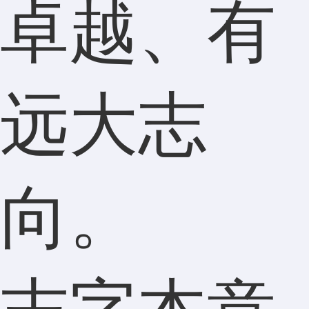
卓越、有
远大志
向。