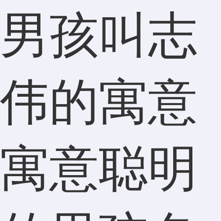
男孩叫志
伟的寓意
寓意聪明