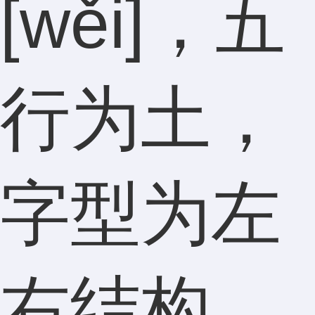
[wěi]，五
行为土，
字型为左
右结构。