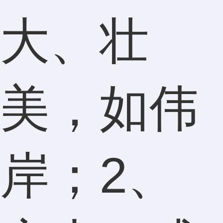
大、壮
美，如伟
岸；2、