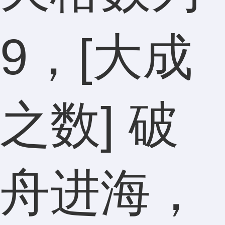
9，[大成
之数] 破
舟进海，