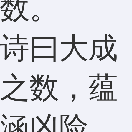
数。
诗曰大成
之数，蕴
涵凶险，