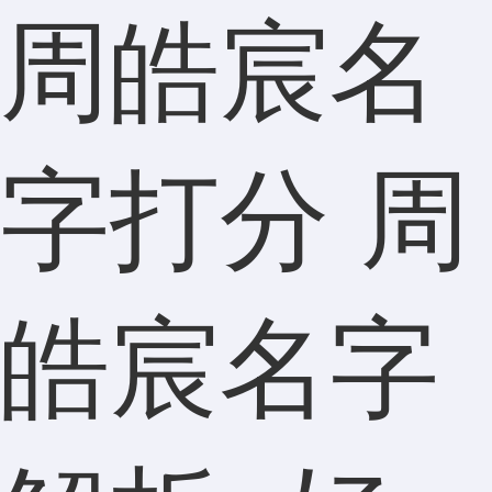
周皓宸名
字打分 周
皓宸名字