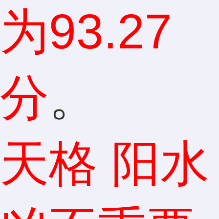
为93.27
分
。
天格 阳水