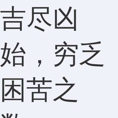
吉尽凶
始，穷乏
困苦之