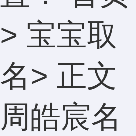
>
宝宝取
名
> 正文
周皓宸名