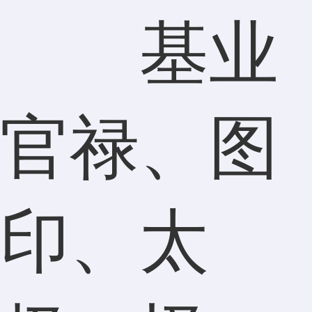
基业
官禄、图
印、太