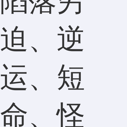
陷落穷
迫、逆
运、短
命、怪