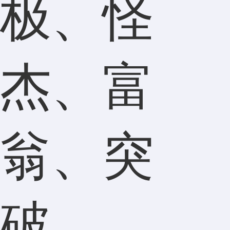
极、怪
杰、富
翁、突
破。