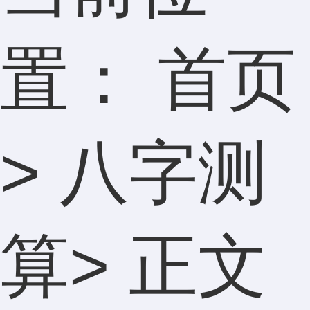
置：
首页
>
八字测
算
> 正文