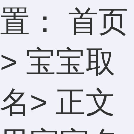
置：
首页
>
宝宝取
名
> 正文