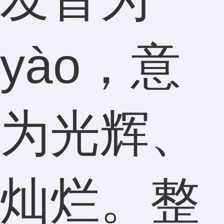
yào，意
为光辉、
灿烂。整