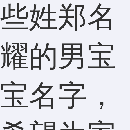
些姓郑名
耀的男宝
宝名字，