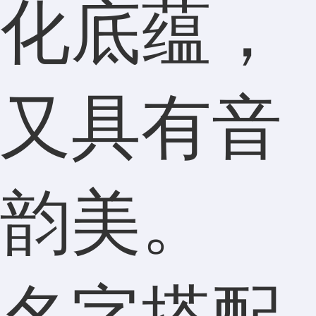
化底蕴，
又具有音
韵美。