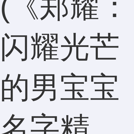
(《郑耀：
闪耀光芒
的男宝宝
名字精