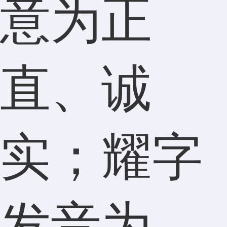
意为正
直、诚
实；耀字
发音为