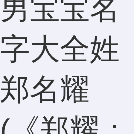
男宝宝名
字大全姓
郑名耀
(《郑耀：