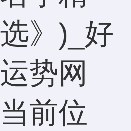
选》)_好
运势网
当前位