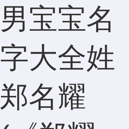
男宝宝名
字大全姓
郑名耀